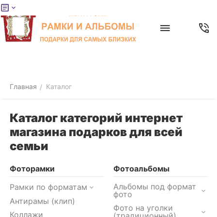
Меню
Главная
Найти
Отложенные
Контакты
Корзина
товары
Главная
Каталог
/
Каталог категорий интернет
магазина подарков для всей
семьи
Фоторамки
Фотоальбомы
Альбомы под формат
Рамки по форматам
фото
Антирамы (клип)
Фото на уголки
Коллажи
(традиционный)