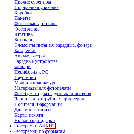
Прочие сувениры
Подарочная упаковка
Коробки
Пакеты
Фототовары, оптика
Фотопленка
Штативы
Бинокли
Элементы питания, зарядные, фонари
Батарейки
Аккумуляторы
Зарядные устройства
Фонари
Периферия к PC
Наушники
Мыши и клавиатуры
Материалы для фотопечати
Фотобумага для струйных принтеров
Чернила для струйных принтеров
Носители информации
Диски для записи
Карты памяти
Новый год подарки
Фоторамки А4
ХИТ
Фоторамки по форматам