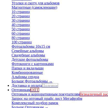
Уголки и скотч для альбомов
Магнитные (самоклеющие)
10 страниц
20 страниц
30 страниц
40 страниц
50 страниц
60 страниц
80 страниц
100 страниц
Фотоальбомы 10х15 см
Семейные альбомы
Свадебные альбомы
Детские фотоальбомы
Фотокниги с картинками
Папки и вкладыши
Комбинированные
Альбомы сердца
Больше Фотоальбомы
→
Доставка и оплата
Полезное
Оптовикам
ОПТ
Оптовым и корпоративным покупателям
безналичный рас
Запрос на оптовый прайс лист Мегафрэйм
Комплексный подбор рамок
Больше Оптовикам
→