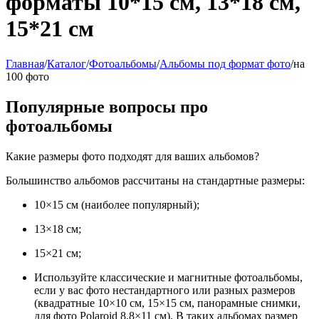
форматы 10*15 см, 13*18 см,
15*21 см
Главная
/
Каталог
/
Фотоальбомы
/
Альбомы под формат фото
/
на
100 фото
Популярные вопросы про
фотоальбомы
Какие размеры фото подходят для ваших альбомов?
Большинство альбомов рассчитаны на стандартные размеры:
10×15 см (наиболее популярный);
13×18 см;
15×21 см;
Используйте классические и магнитные фотоальбомы,
если у вас фото нестандартного или разных размеров
(квадратные 10×10 см, 15×15 см, панорамные снимки,
для фото Polaroid 8,8×11 см). В таких альбомах размер