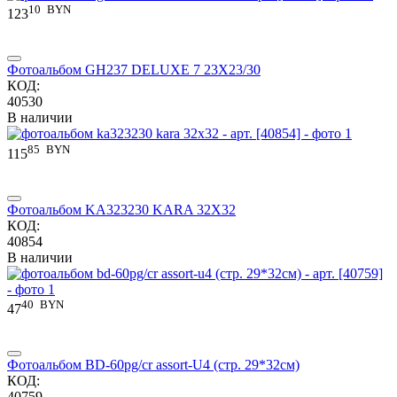
10
BYN
123
Фотоальбом GH237 DELUXE 7 23X23/30
КОД:
40530
В наличии
85
BYN
115
Фотоальбом KA323230 KARA 32X32
КОД:
40854
В наличии
40
BYN
47
Фотоальбом BD-60pg/cr assort-U4 (стр. 29*32см)
КОД:
40759