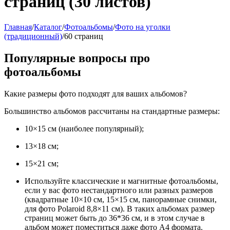
страниц (30 листов)
Главная
/
Каталог
/
Фотоальбомы
/
Фото на уголки
(традиционный)
/
60 страниц
Популярные вопросы про
фотоальбомы
Какие размеры фото подходят для ваших альбомов?
Большинство альбомов рассчитаны на стандартные размеры:
10×15 см (наиболее популярный);
13×18 см;
15×21 см;
Используйте классические и магнитные фотоальбомы,
если у вас фото нестандартного или разных размеров
(квадратные 10×10 см, 15×15 см, панорамные снимки,
для фото Polaroid 8,8×11 см). В таких альбомах размер
страниц может быть до 36*36 см, и в этом случае в
альбом может поместиться даже фото А4 формата.