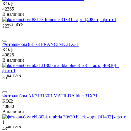
КОД:
42365
В наличии
63
BYN
222
Фотоальбом 88173 FRANCINE 31X31
КОД:
40825
В наличии
84
BYN
85
Фотоальбом AK313130B MATILDA blue 31X31
КОД:
40830
В наличии
40
BYN
43