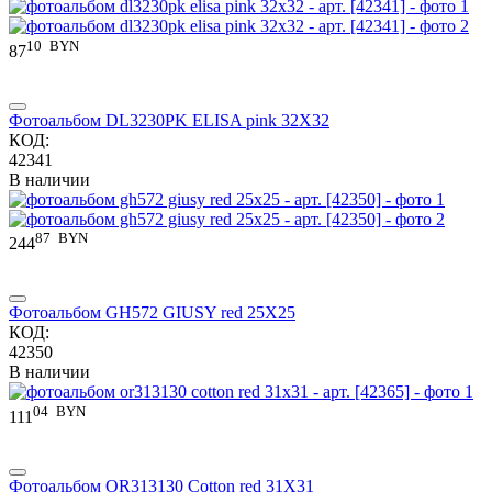
10
BYN
87
Фотоальбом DL3230PK ELISA pink 32X32
КОД:
42341
В наличии
87
BYN
244
Фотоальбом GH572 GIUSY red 25X25
КОД:
42350
В наличии
04
BYN
111
Фотоальбом OR313130 Cotton red 31X31