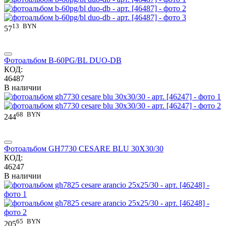
13
BYN
57
Фотоальбом B-60PG/BL DUO-DB
КОД:
46487
В наличии
68
BYN
244
Фотоальбом GH7730 CESARE BLU 30X30/30
КОД:
46247
В наличии
65
BYN
205