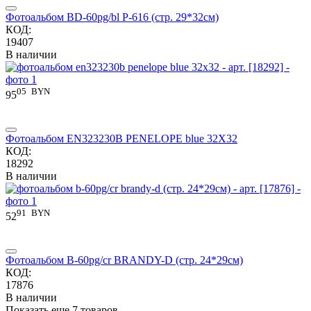
Фотоальбом BD-60pg/bl P-616 (стр. 29*32см)
КОД:
19407
В наличии
05
BYN
95
Фотоальбом EN323230B PENELOPE blue 32X32
КОД:
18292
В наличии
91
BYN
52
Фотоальбом B-60pg/cr BRANDY-D (стр. 24*29см)
КОД:
17876
В наличии
Показать еще 7 товаров