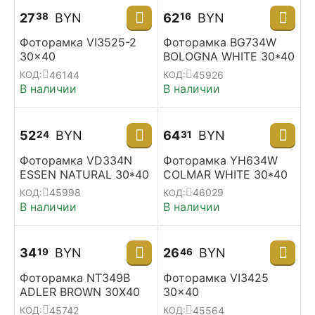
27
BYN
62
BYN
38
16
Фоторамка VI3525-2
Фоторамка BG734W
30x40
BOLOGNA WHITE 30*40
46144
45926
КОД:
КОД:
В наличии
В наличии
52
BYN
64
BYN
24
31
Фоторамка VD334N
Фоторамка YH634W
ESSEN NATURAL 30*40
COLMAR WHITE 30*40
45998
46029
КОД:
КОД:
В наличии
В наличии
34
BYN
26
BYN
19
46
Фоторамка NT349B
Фоторамка VI3425
ADLER BROWN 30X40
30x40
45742
45564
КОД:
КОД: