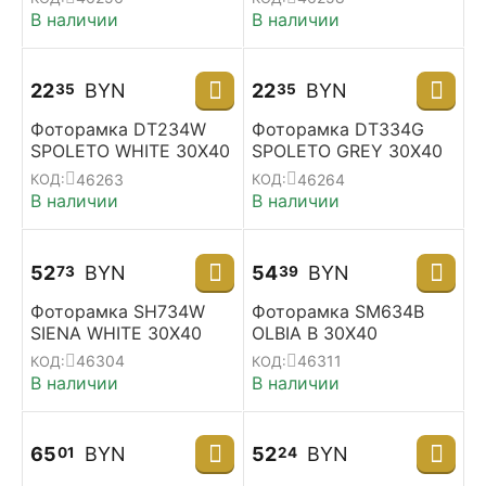
В наличии
В наличии
22
BYN
22
BYN
35
35
Фоторамка DT234W
Фоторамка DT334G
SPOLETO WHITE 30X40
SPOLETO GREY 30X40
46263
46264
КОД:
КОД:
В наличии
В наличии
52
BYN
54
BYN
73
39
Фоторамка SH734W
Фоторамка SM634B
SIENA WHITE 30X40
OLBIA B 30X40
46304
46311
КОД:
КОД:
В наличии
В наличии
65
BYN
52
BYN
01
24