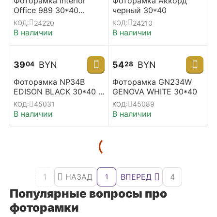
Фоторамка Interior
Фоторамка Аккорд
Office 989 30*40
черный 30*40
черный
24220
24210
КОД:
КОД:
В наличии
В наличии
39
BYN
54
BYN
04
28
Фоторамка NP34B
Фоторамка GN234W
EDISON BLACK 30*40 с
GENOVA WHITE 30*40
паспарту 20*30
45031
45089
КОД:
КОД:
В наличии
В наличии
1
НАЗАД
ВПЕРЕД
4
1
Популярные вопросы про
фоторамки