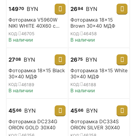
149
BYN
26
BYN
70
94
Фоторамка V5960W
Фоторамка 18x15
NIKI WHITE 40X60 с
Brown 30x40 МДФ
паспарту 30X40
46705
46458
КОД:
КОД:
В наличии
В наличии
27
BYN
26
BYN
08
75
Фоторамка 18x15 Black
Фоторамка 18x15 White
30x40 МДФ
30x40 МДФ
46189
46188
КОД:
КОД:
В наличии
В наличии
45
BYN
45
BYN
66
66
Фоторамка DC234G
Фоторамка DC334S
ORION GOLD 30X40
ORION SILVER 30X40
46256
46258
КОД:
КОД: