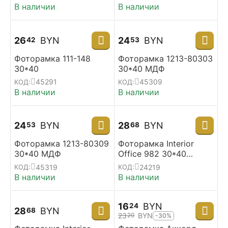
В наличии
В наличии
26
BYN
24
BYN
42
53
Фоторамка 111-148
Фоторамка 1213-80303
30*40
30*40 МДФ
45291
45309
КОД:
КОД:
В наличии
В наличии
24
BYN
28
BYN
53
68
Фоторамка 1213-80309
Фоторамка Interior
30*40 МДФ
Office 982 30*40
коричневый
45319
24219
КОД:
КОД:
В наличии
В наличии
16
BYN
24
28
BYN
68
23
BYN
20
-30%