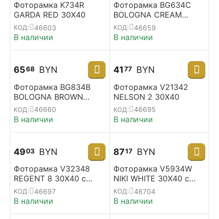
Фоторамка K734R
Фоторамка BG634C
GARDA RED 30X40
BOLOGNA CREAM
30X40
46603
46659
КОД:
КОД:
В наличии
В наличии
65
BYN
41
BYN
68
77
Фоторамка BG834B
Фоторамка V21342
BOLOGNA BROWN
NELSON 2 30X40
30X40
46660
46695
КОД:
КОД:
В наличии
В наличии
49
BYN
87
BYN
03
17
Фоторамка V32348
Фоторамка V5934W
REGENT 8 30X40 с
NIKI WHITE 30X40 с
паспарту 20X30
паспарту 20X30
46697
46704
КОД:
КОД:
В наличии
В наличии