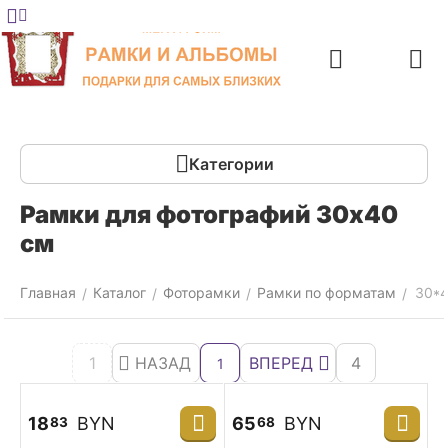
Меню
Главная
Найти
Отложенные
Контакты
Корзина
товары
Категории
Рамки для фотографий 30х40
см
Главная
Каталог
Фоторамки
Рамки по форматам
30*4
/
/
/
/
1
НАЗАД
ВПЕРЕД
4
1
18
BYN
65
BYN
83
68