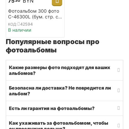
75
BYN
30
Фотоальбом 300 фото
С-46300L (бум. стр. с
memo) Классика-3
42594
КОД:
(32923)
В наличии
Популярные вопросы про
фотоальбомы
Какие размеры фото подходят для ваших
альбомов?
Безопасна ли доставка? Не повредится ли
альбом?
Есть ли гарантия на фотоальбомы?
Как ухаживать за фотоальбомом, чтобы
он прослужил дольше?