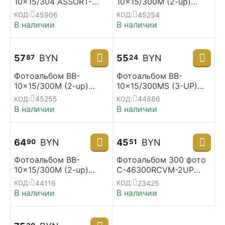
10x15/304 ASSORT-
10x15/300M (2-up)
DENA
ASSORT-AWA
45906
45254
КОД:
КОД:
В наличии
В наличии
57
BYN
55
BYN
87
24
Фотоальбом BB-
Фотоальбом BB-
10x15/300M (2-up)
10x15/300MS (3-UP)
ASSORT-OPLON
GR-PLAIN
45255
44886
КОД:
КОД:
В наличии
В наличии
64
BYN
45
BYN
90
51
Фотоальбом BB-
Фотоальбом 300 фото
10x15/300M (2-up)
С-46300RCVM-2UP
BRANDY-L
Однотонные (31417-
44116
23425
КОД:
КОД:
2UP) коричневый
В наличии
В наличии