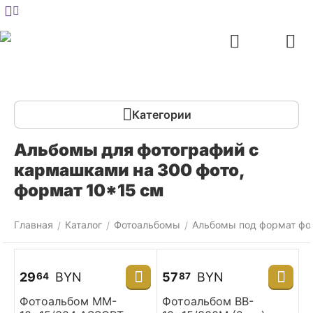
Меню
Главная
Найти
Отложенные
Контакты
Корзина
товары
Категории
Альбомы для фотографий с
кармашками на 300 фото,
формат 10*15 см
Главная
Каталог
Фотоальбомы
Альбомы под формат фо
/
/
/
29
BYN
57
BYN
64
87
Фотоальбом MM-
Фотоальбом BB-