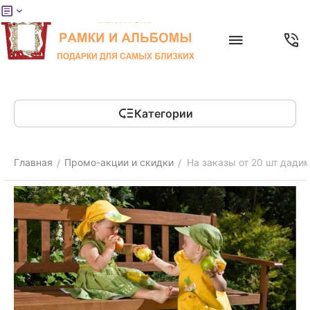
Меню
Главная
Найти
Отложенные
Контакты
Корзина
товары
Категории
Главная
Промо-акции и скидки
На заказы от 20 шт дади
/
/