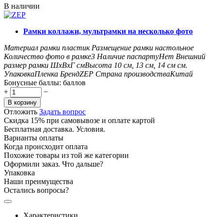
В наличии
Рамки коллажи, мультрамки на несколько фото
Материал рамки
пластик
Размещение рамки
настольное
Количество фото в рамке
3
Наличие паспарту
Нет
Внешний
размер рамки ШxВxГ см
Высота 10 см, 13 см, 14 см
см.
Упаковка
Пленка
Бренд
ZEP
Страна производства
Китай
Бонусные баллы:
баллов
+
−
В корзину
Отложить
Задать вопрос
Скидка 15% при самовывозе и оплате картой
Бесплатная доставка. Условия.
Варианты оплаты
Когда происходит оплата
Похожие товары из той же категории
Оформили заказ. Что дальше?
Упаковка
Наши преимущества
Остались вопросы?
Характеристики