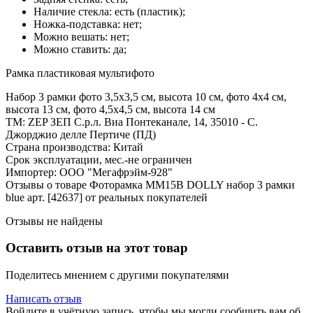
Наличие стекла: есть (пластик);
Ножка-подставка: нет;
Можно вешать: нет;
Можно ставить: да;
Рамка пластиковая мультифото
Набор 3 рамки фото 3,5x3,5 см, высота 10 см, фото 4x4 см,
высота 13 см, фото 4,5x4,5 см, высота 14 см
ТМ: ZEP ЗЕП С.р.л. Виа Понтеканале, 14, 35010 - С.
Джорджио делле Пертиче (ПД)
Страна производства: Китай
Срок эксплуатации, мес.-не ограничен
Импортер: ООО "Мегафрэйм-928"
Отзывы о товаре Фоторамка MM15B DOLLY набор 3 рамки
blue арт. [42637] от реальных покупателей
Отзывы не найдены
Оставить отзыв на этот товар
Поделитесь мнением с другими покупателями
Написать отзыв
Войдите в учётную запись, чтобы мы могли сообщить вам об