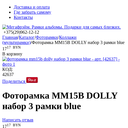
Доставка и оплата
Где забрать самому
Контакты
+375(29)962-12-12
Главная
/
Каталог
/
Фоторамки
/
Коллажи
(мультирамки)
/
Фоторамка MM15B DOLLY набор 3 рамки blue
17
BYN
17
В корзину
КОД:
42637
Поделиться
Фоторамка MM15B DOLLY
набор 3 рамки blue
Написать отзыв
17
BYN
17