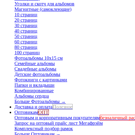
Уголки и скотч для альбомов
Магнитные (самоклеющие)
10 страниц
20 страниц
30 страниц
40 страниц
50 страниц
60 страниц
80 страниц
100 страниц
Фотоальбомы 10х15 см
Семейные альбомы
Свадебные альбомы
Детские фотоальбомы
Фотокниги с картинками
Папки и вкладыши
Комбинированные
Альбомы сердца
Больше Фотоальбомы
→
Доставка и оплата
Полезное
Оптовикам
ОПТ
Оптовым и корпоративным покупателям
безналичный рас
Запрос на оптовый прайс лист Мегафрэйм
Комплексный подбор рамок
Больше Оптовикам
→