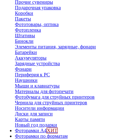
Прочие сувениры
Подарочная упаковка
Коробки
Пакеты
Фототовары, оптика
Фотопленка
Штативы
Бинокли
Элементы питания, зарядные, фонари
Батарейки
Аккумуляторы
Зарядные устройства
Фонари
Периферия к PC
Наушники
Мыши и клавиатуры
Материалы для фотопечати
Фотобумага для струйных принтеров
Чернила для струйных принтеров
Носители информации
Диски для записи
Карты памяти
Новый год подарки
Фоторамки А4
ХИТ
Фоторамки по форматам