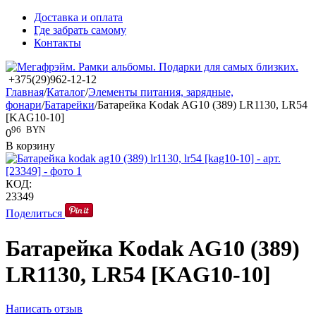
Доставка и оплата
Где забрать самому
Контакты
+375(29)962-12-12
Главная
/
Каталог
/
Элементы питания, зарядные,
фонари
/
Батарейки
/
Батарейка Kodak AG10 (389) LR1130, LR54
[KAG10-10]
96
BYN
0
В корзину
КОД:
23349
Поделиться
Батарейка Kodak AG10 (389)
LR1130, LR54 [KAG10-10]
Написать отзыв