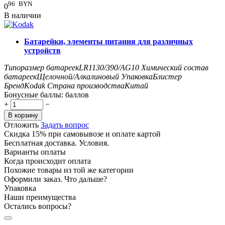
96
BYN
0
В наличии
Батарейки, элементы питания для различных
устройств
Типоразмер батареек
LR1130/390/AG10
Химический состав
батареек
Щелочной/Алкалиновый
Упаковка
Блистер
Бренд
Kodak
Страна производства
Китай
Бонусные баллы:
баллов
+
−
В корзину
Отложить
Задать вопрос
Скидка 15% при самовывозе и оплате картой
Бесплатная доставка. Условия.
Варианты оплаты
Когда происходит оплата
Похожие товары из той же категории
Оформили заказ. Что дальше?
Упаковка
Наши преимущества
Остались вопросы?