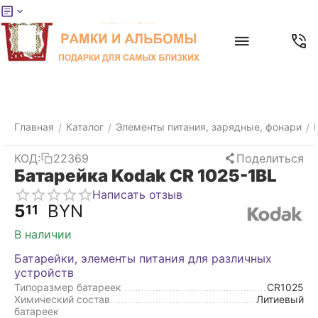
Меню
Главная
Найти
Отложенные
Контакты
Корзина
товары
Главная
Каталог
Элементы питания, зарядные, фонари
/
/
/
КОД:
22369
Поделиться
Батарейка Kodak CR 1025-1BL
Написать отзыв
5
BYN
11
В наличии
Батарейки, элементы питания для различных
устройств
Типоразмер батареек
CR1025
Химический состав
Литиевый
батареек