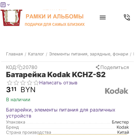
Меню
Главная
Найти
Отложенные
Контакты
Корзина
товары
Главная
Каталог
Элементы питания, зарядные, фонари
/
/
/
КОД:
20780
Поделиться
Батарейка Kodak KCHZ-S2
Написать отзыв
3
BYN
11
В наличии
Батарейки, элементы питания для различных
устройств
Упаковка
Блистер
Бренд
Kodak
Страна производства
Китай