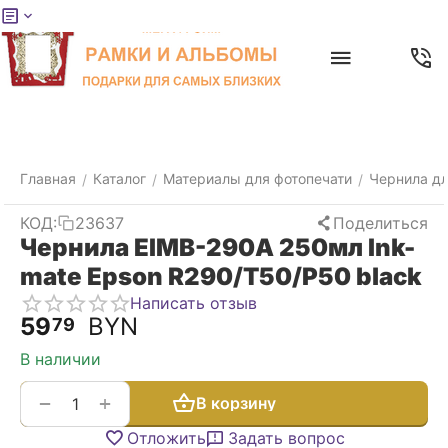
Меню
Главная
Найти
Отложенные
Контакты
Корзина
товары
Главная
Каталог
Материалы для фотопечати
Чернила дл
/
/
/
КОД:
23637
Поделиться
Чернила EIMB-290A 250мл Ink-
mate Epson R290/T50/P50 black
Написать отзыв
59
BYN
79
В наличии
+
−
В корзину
Отложить
Задать вопрос