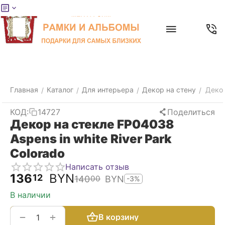
Меню
Главная
Найти
Отложенные
Контакты
Корзина
товары
Главная
Каталог
Для интерьера
Декор на стену
Декор
/
/
/
/
КОД:
14727
Поделиться
Декор на стекле FP04038
Aspens in white River Park
Colorado
Написать отзыв
136
BYN
12
140
BYN
00
-3%
В наличии
+
−
В корзину