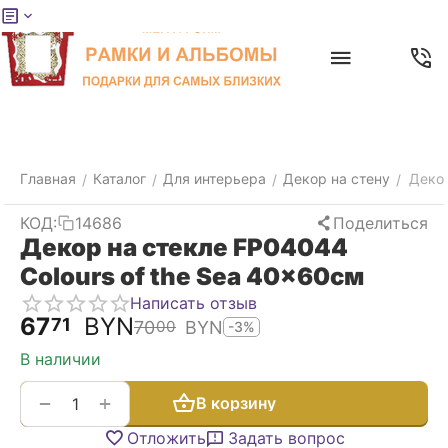
Меню
Главная
Найти
Отложенные
Контакты
Корзина
товары
Главная
Каталог
Для интерьера
Декор на стену
Декор
/
/
/
/
КОД:
14686
Поделиться
Декор на стекле FP04044
Colours of the Sea 40x60см
Написать отзыв
67
BYN
71
70
BYN
00
-3%
В наличии
+
−
В корзину
Отложить
Задать вопрос