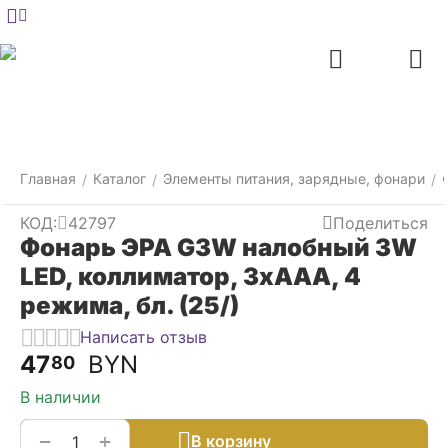
Меню
Главная
Найти
Отложенные
Контакты
Корзина
товары
Главная
Каталог
Элементы питания, зарядные, фонари
/
/
/
КОД:
42797
Поделиться
Фонарь ЭРА G3W налобный 3W
LED, коллиматор, 3хААА, 4
режима, бл. (25/)
Написать отзыв
47
BYN
80
В наличии
+
−
В корзину