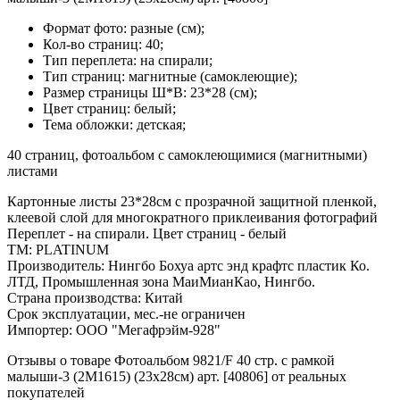
Формат фото: разные (см);
Кол-во страниц: 40;
Тип переплета: на спирали;
Тип страниц: магнитные (самоклеющие);
Размер страницы Ш*В: 23*28 (см);
Цвет страниц: белый;
Тема обложки: детская;
40 страниц, фотоальбом с самоклеющимися (магнитными)
листами
Картонные листы 23*28см с прозрачной защитной пленкой,
клеевой слой для многократного приклеивания фотографий
Переплет - на спирали. Цвет страниц - белый
ТМ: PLATINUM
Производитель: Нингбо Бохуа артс энд крафтс пластик Ко.
ЛТД, Промышленная зона МаиМианКао, Нингбо.
Страна производства: Китай
Срок эксплуатации, мес.-не ограничен
Импортер: ООО "Мегафрэйм-928"
Отзывы о товаре Фотоальбом 9821/F 40 стр. с рамкой
малыши-3 (2М1615) (23x28см) арт. [40806] от реальных
покупателей