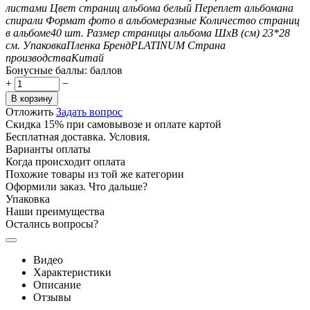
листами
Цвет страниц альбома
белый
Переплет альбома
на
спирали
Формат фото в альбоме
разные
Количество страниц
в альбоме
40
шт.
Размер страницы альбома ШxВ (см)
23*28
см.
Упаковка
Пленка
Бренд
PLATINUM
Страна
производства
Китай
Бонусные баллы:
баллов
+
−
В корзину
Отложить
Задать вопрос
Скидка 15% при самовывозе и оплате картой
Бесплатная доставка. Условия.
Варианты оплаты
Когда происходит оплата
Похожие товары из той же категории
Оформили заказ. Что дальше?
Упаковка
Наши преимущества
Остались вопросы?
Видео
Характеристики
Описание
Отзывы