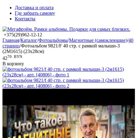
Доставка и оплата
Где забрать самому
Контакты
+375(29)962-12-12
Главная
/
Каталог
/
Фотоальбомы
/
Магнитные (самоклеющие)
/
40
страниц
/
Фотоальбом 9821/F 40 стр. с рамкой малыши-3
(2М1615) (23x28см)
70
BYN
42
В корзину