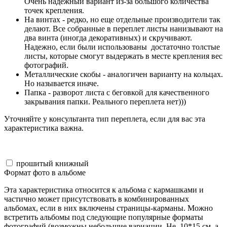
Очень надежный вариант из-за большого количества
точек крепления.
На винтах - редко, но еще отдельные производители так
делают. Все собранные в переплет листы нанизывают на
два винта (иногда декоративных) и скручивают.
Надежно, если были использованы достаточно толстые
листы, которые смогут выдержать в месте крепления вес
фотографий.
Металлические скобы - аналогичен варианту на кольцах.
Но называется иначе.
Папка - разворот листа с беговкой для качественного
закрывания папки. Реального переплета нет)))
Уточняйте у консультанта тип переплета, если для вас эта
характеристика важна.
прошитый книжный
Формат фото в альбоме
Эта характеристика относится к альбома с кармашками и
частично может присутствовать в комбинированных
альбомах, если в них включены страницы-карманы. Можно
встретить альбомы под следующие популярные форматы
фотографий (возможны небольшие вариации. Не 10*15 см, а