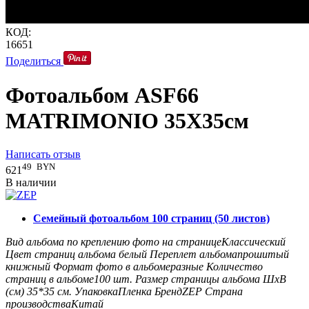
КОД:
16651
Поделиться
Фотоальбом ASF66
MATRIMONIO 35X35см
Написать отзыв
49
BYN
621
В наличии
Семейный фотоальбом 100 страниц (50 листов)
Вид альбома по креплению фото на странице
Классический
Цвет страниц альбома
белый
Переплет альбома
прошитый
книжный
Формат фото в альбоме
разные
Количество
страниц в альбоме
100
шт.
Размер страницы альбома ШxВ
(см)
35*35
см.
Упаковка
Пленка
Бренд
ZEP
Страна
производства
Китай