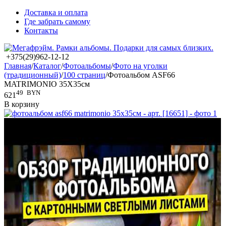
Доставка и оплата
Где забрать самому
Контакты
+375(29)962-12-12
Главная
/
Каталог
/
Фотоальбомы
/
Фото на уголки
(традиционный)
/
100 страниц
/
Фотоальбом ASF66
MATRIMONIO 35X35см
49
BYN
621
В корзину