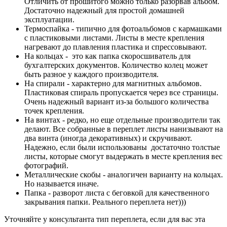
Отличить от прошитого можно только разорвав альбом.
Достаточно надежный для простой домашней
эксплуатации.
Термоспайка - типично для фотоальбомов с кармашками
с пластиковыми листами. Листы в месте крепления
нагревают до плавления пластика и спрессовывают.
На кольцах - это как папка скоросшиватель для
бухгалтерских документов. Количество колец может
быть разное у каждого производителя.
На спирали - характерно для магнитных альбомов.
Пластиковая спираль пропускается через все страницы.
Очень надежный вариант из-за большого количества
точек крепления.
На винтах - редко, но еще отдельные производители так
делают. Все собранные в переплет листы нанизывают на
два винта (иногда декоративных) и скручивают.
Надежно, если были использованы достаточно толстые
листы, которые смогут выдержать в месте крепления вес
фотографий.
Металлические скобы - аналогичен варианту на кольцах.
Но называется иначе.
Папка - разворот листа с беговкой для качественного
закрывания папки. Реального переплета нет)))
Уточняйте у консультанта тип переплета, если для вас эта