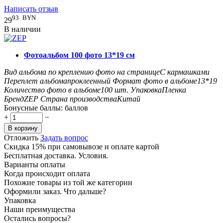
Написать отзыв
93
BYN
29
В наличии
Фотоальбом 100 фото 13*19 см
Вид альбома по креплению фото на странице
С кармашками
Переплет альбома
проклеенный
Формат фото в альбоме
13*19
Количество фото в альбоме
100
шт.
Упаковка
Пленка
Бренд
ZEP
Страна производства
Китай
Бонусные баллы:
баллов
+
−
В корзину
Отложить
Задать вопрос
Скидка 15% при самовывозе и оплате картой
Бесплатная доставка. Условия.
Варианты оплаты
Когда происходит оплата
Похожие товары из той же категории
Оформили заказ. Что дальше?
Упаковка
Наши преимущества
Остались вопросы?