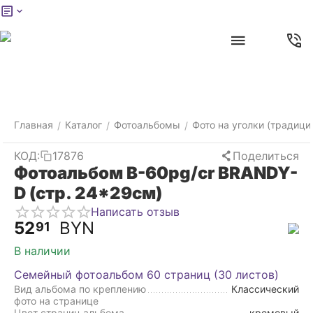
Меню
Главная
Найти
Отложенные
Контакты
Корзина
товары
Главная
Каталог
Фотоальбомы
Фото на уголки (традици
/
/
/
КОД:
17876
Поделиться
Фотоальбом B-60pg/cr BRANDY-
D (стр. 24*29см)
Написать отзыв
52
BYN
91
В наличии
Семейный фотоальбом 60 страниц (30 листов)
Вид альбома по креплению
Классический
фото на странице
Цвет страниц альбома
кремовый