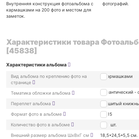
Внутренняя конструкция фотоальбома с
фотографий.
кармашками на 200 фото и местом для
заметок.
Характеристики товара Фотоальб
[45838]
Характеристики альбома
Вид альбома по креплению фото на
С кармашками
странице
романтический - 
Тематика обложки альбома
Переплет альбома
прошитый книжн
Формат фото в альбоме
10*15
Количество фото в альбоме
200
шт.
Внешний размер альбома ШxВxГ см
18,5*24,5*5,5
см.