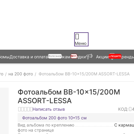
Меню
бомы
Доставка и оплата
Оптовикам
Скидки
Акции
Бренд
ПОЛЕЗНОЕ
ОПТ
СПЕШИТЕ
то
на 200 фото
Фотоальбом BB-10x15/200M ASSORT-LESSA
/
/
Фотоальбом BB-10x15/200M
ASSORT-LESSA
Написать отзыв
КОД:
Фотоальбом 200 фото 10*15 см
Вид альбома по креплению
С карма
фото на странице