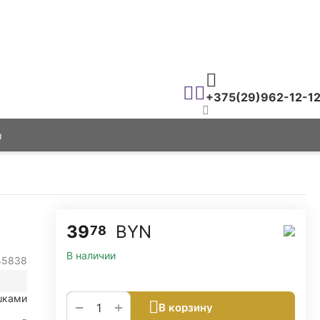
+375(29)962-12-1
ы
39
BYN
78
В наличии
45838
шками
+
−
В корзину