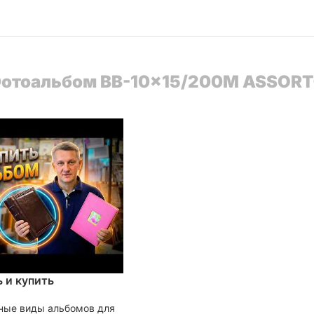
] Фотоальбом BB-10x15/200M ASSORT
 и купить
ные виды альбомов для