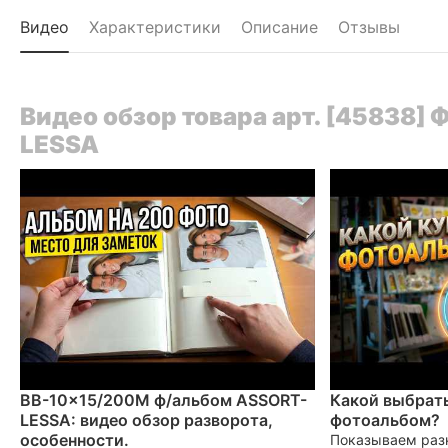
Видео
Характеристики
Описание
Отзывы
Видео обзор товара арт. [45838
LESSA
BB-10x15/200M ф/альбом ASSORT-
Какой выбрать
LESSA: видео обзор разворота,
фотоальбом?
особенности.
Показываем раз