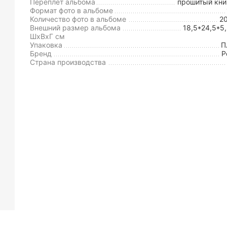
Переплет альбома
прошитый кн
Формат фото в альбоме
Количество фото в альбоме
2
Внешний размер альбома
18,5*24,5*5
ШxВxГ см
Упаковка
П
Бренд
P
Страна производства