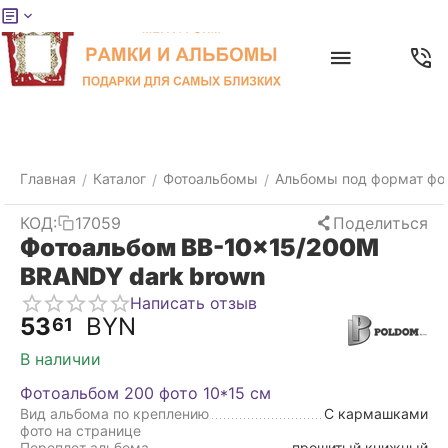
Меню
Главная
Найти
Отложенные
Контакты
Корзина
товары
Главная
Каталог
Фотоальбомы
Альбомы под формат фо
/
/
/
КОД:
17059
Поделиться
Фотоальбом BB-10x15/200M
BRANDY dark brown
Написать отзыв
53
BYN
61
В наличии
Фотоальбом 200 фото 10*15 см
Вид альбома по креплению
С кармашками
фото на странице
Переплет альбома
прошитый книжный