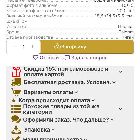
Формат фото в альбоме
10*15
Количество фото в альбоме
200
шт.
Внешний размер альбома
18,5*24,5*5,5
см.
ШxВxГ см
Упаковка
Пленка
Бренд
Poldom
Страна производства
Китай
+
−
В корзину
Отложить
Задать вопрос
Скидка 15% при самовывозе и
оплате картой
Бесплатная доставка. Условия.
Варианты оплаты
Когда происходит оплата
Похожие товары из той же
категории
Оформили заказ. Что дальше?
Упаковка
Наши преимущества