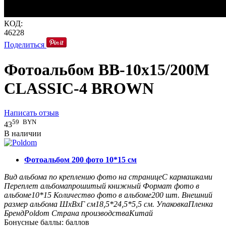
КОД:
46228
Поделиться
Фотоальбом BB-10x15/200M
CLASSIC-4 BROWN
Написать отзыв
59
BYN
43
В наличии
Фотоальбом 200 фото 10*15 см
Вид альбома по креплению фото на странице
С кармашками
Переплет альбома
прошитый книжный
Формат фото в
альбоме
10*15
Количество фото в альбоме
200
шт.
Внешний
размер альбома ШxВxГ см
18,5*24,5*5,5
см.
Упаковка
Пленка
Бренд
Poldom
Страна производства
Китай
Бонусные баллы:
баллов