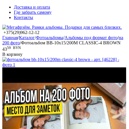
Доставка и оплата
Где забрать самому
Контакты
+375(29)962-12-12
Главная
/
Каталог
/
Фотоальбомы
/
Альбомы под формат фото
/
на
200 фото
/
Фотоальбом BB-10x15/200M CLASSIC-4 BROWN
59
BYN
43
В корзину