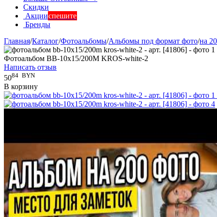
Скидки
Акции
спешите
Бренды
Главная
/
Каталог
/
Фотоальбомы
/
Альбомы под формат фото
/
на 2
Фотоальбом BB-10x15/200M KROS-white-2
Написать отзыв
84
BYN
50
В корзину