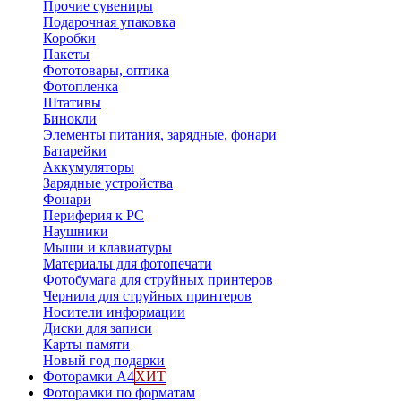
Прочие сувениры
Подарочная упаковка
Коробки
Пакеты
Фототовары, оптика
Фотопленка
Штативы
Бинокли
Элементы питания, зарядные, фонари
Батарейки
Аккумуляторы
Зарядные устройства
Фонари
Периферия к PC
Наушники
Мыши и клавиатуры
Материалы для фотопечати
Фотобумага для струйных принтеров
Чернила для струйных принтеров
Носители информации
Диски для записи
Карты памяти
Новый год подарки
Фоторамки А4
ХИТ
Фоторамки по форматам