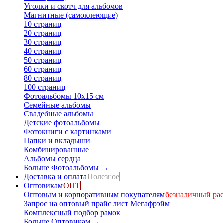
Уголки и скотч для альбомов
Магнитные (самоклеющие)
10 страниц
20 страниц
30 страниц
40 страниц
50 страниц
60 страниц
80 страниц
100 страниц
Фотоальбомы 10х15 см
Семейные альбомы
Свадебные альбомы
Детские фотоальбомы
Фотокниги с картинками
Папки и вкладыши
Комбинированные
Альбомы сердца
Больше Фотоальбомы
→
Доставка и оплата
Полезное
Оптовикам
ОПТ
Оптовым и корпоративным покупателям
безналичный рас
Запрос на оптовый прайс лист Мегафрэйм
Комплексный подбор рамок
Больше Оптовикам
→