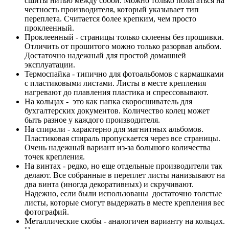
сшиты нитью между собой. Можно только полагаться на
честность производителя, который указывает тип
переплета. Считается более крепким, чем просто
проклеенный.
Проклеенный - страницы только склеены без прошивки.
Отличить от прошитого можно только разорвав альбом.
Достаточно надежный для простой домашней
эксплуатации.
Термоспайка - типично для фотоальбомов с кармашками
с пластиковыми листами. Листы в месте крепления
нагревают до плавления пластика и спрессовывают.
На кольцах - это как папка скоросшиватель для
бухгалтерских документов. Количество колец может
быть разное у каждого производителя.
На спирали - характерно для магнитных альбомов.
Пластиковая спираль пропускается через все страницы.
Очень надежный вариант из-за большого количества
точек крепления.
На винтах - редко, но еще отдельные производители так
делают. Все собранные в переплет листы нанизывают на
два винта (иногда декоративных) и скручивают.
Надежно, если были использованы достаточно толстые
листы, которые смогут выдержать в месте крепления вес
фотографий.
Металлические скобы - аналогичен варианту на кольцах.