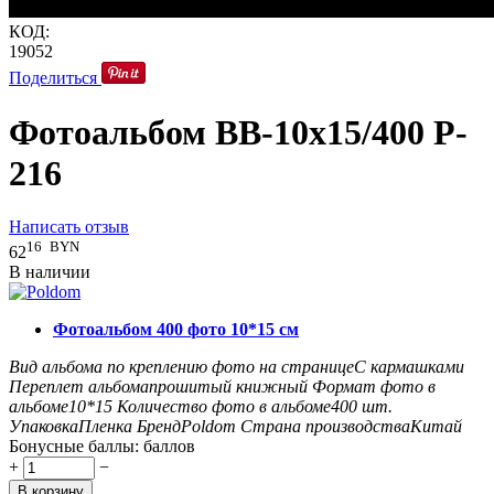
КОД:
19052
Поделиться
Фотоальбом BB-10x15/400 P-
216
Написать отзыв
16
BYN
62
В наличии
Фотоальбом 400 фото 10*15 см
Вид альбома по креплению фото на странице
С кармашками
Переплет альбома
прошитый книжный
Формат фото в
альбоме
10*15
Количество фото в альбоме
400
шт.
Упаковка
Пленка
Бренд
Poldom
Страна производства
Китай
Бонусные баллы:
баллов
+
−
В корзину