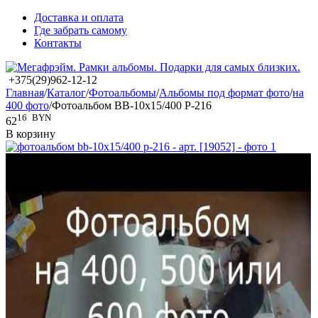
Доставка и оплата
Где забрать самому
Контакты
+375(29)962-12-12
Главная
/
Каталог
/
Фотоальбомы
/
Альбомы под формат фото
/
на
400 фото
/
Фотоальбом BB-10x15/400 P-216
16
BYN
62
В корзину