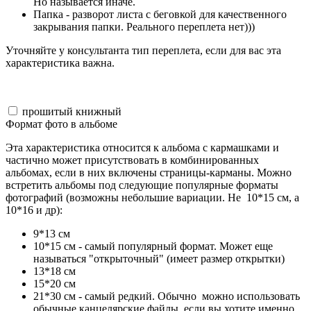
Но называется иначе.
Папка - разворот листа с беговкой для качественного
закрывания папки. Реального переплета нет)))
Уточняйте у консультанта тип переплета, если для вас эта
характеристика важна.
прошитый книжный
Формат фото в альбоме
Эта характеристика относится к альбома с кармашками и
частично может присутствовать в комбинированных
альбомах, если в них включены страницы-карманы. Можно
встретить альбомы под следующие популярные форматы
фотографий (возможны небольшие вариации. Не 10*15 см, а
10*16 и др):
9*13 см
10*15 см - самый популярный формат. Может еще
называться "открыточный" (имеет размер открытки)
13*18 см
15*20 см
21*30 см - самый редкий. Обычно можно использовать
обычные канцелярские файлы, если вы хотите именно