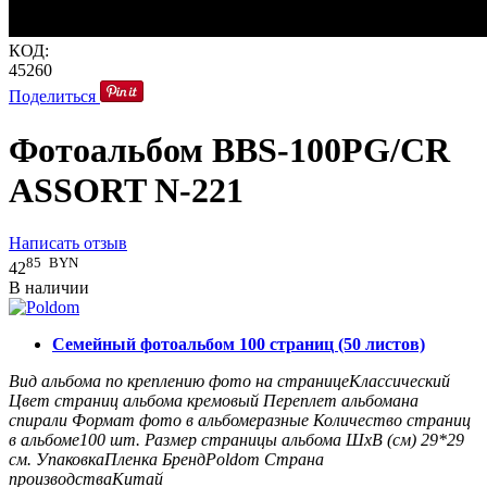
КОД:
45260
Поделиться
Фотоальбом BBS-100PG/CR
ASSORT N-221
Написать отзыв
85
BYN
42
В наличии
Семейный фотоальбом 100 страниц (50 листов)
Вид альбома по креплению фото на странице
Классический
Цвет страниц альбома
кремовый
Переплет альбома
на
спирали
Формат фото в альбоме
разные
Количество страниц
в альбоме
100
шт.
Размер страницы альбома ШxВ (см)
29*29
см.
Упаковка
Пленка
Бренд
Poldom
Страна
производства
Китай