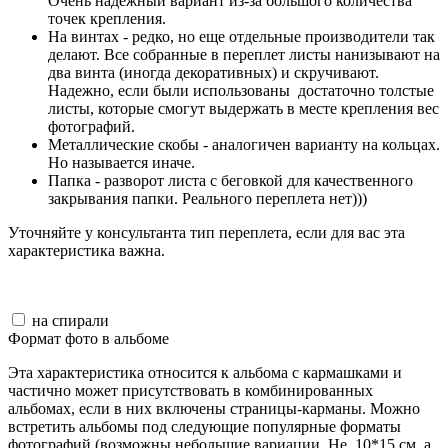
Очень надежный вариант из-за большого количества
точек крепления.
На винтах - редко, но еще отдельные производители так
делают. Все собранные в переплет листы нанизывают на
два винта (иногда декоративных) и скручивают.
Надежно, если были использованы достаточно толстые
листы, которые смогут выдержать в месте крепления вес
фотографий.
Металлические скобы - аналогичен варианту на кольцах.
Но называется иначе.
Папка - разворот листа с беговкой для качественного
закрывания папки. Реального переплета нет)))
Уточняйте у консультанта тип переплета, если для вас эта
характеристика важна.
на спирали
Формат фото в альбоме
Эта характеристика относится к альбома с кармашками и
частично может присутствовать в комбинированных
альбомах, если в них включены страницы-карманы. Можно
встретить альбомы под следующие популярные форматы
фотографий (возможны небольшие вариации. Не 10*15 см, а