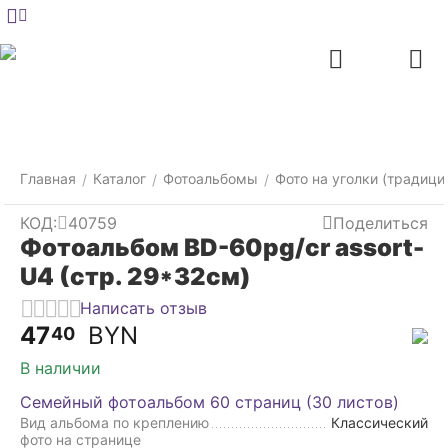
Меню
Главная
Найти
Отложенные
Контакты
Корзина
товары
Главная
Каталог
Фотоальбомы
Фото на уголки (традици
/
/
/
КОД:
40759
Поделиться
Фотоальбом BD-60pg/cr assort-
U4 (стр. 29*32см)
Написать отзыв
47
BYN
40
В наличии
Семейный фотоальбом 60 страниц (30 листов)
Вид альбома по креплению
Классический
фото на странице