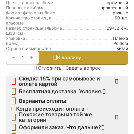
Цвет страниц альбома
кремовый
Переплет альбома
проклеенный
Формат фото в альбоме
разные
Количество страниц в
60
шт.
альбоме
Размер страницы альбома
29*32
см.
ШxВ (см)
Упаковка
Пленка
Бренд
Poldom
Страна производства
Китай
+
−
В корзину
Отложить
Задать вопрос
Скидка 15% при самовывозе и
оплате картой
Бесплатная доставка. Условия.
Варианты оплаты
Когда происходит оплата
Похожие товары из той же
категории
Оформили заказ. Что дальше?