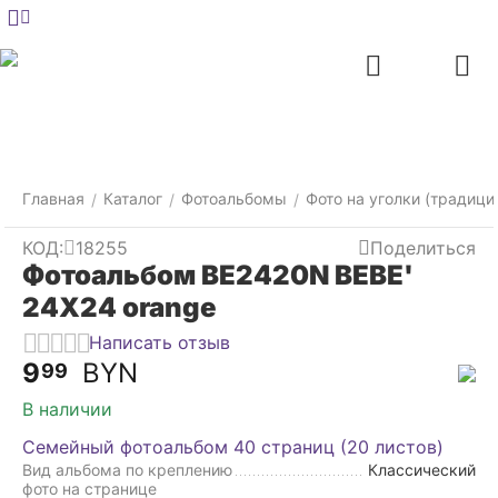
Меню
Главная
Найти
Отложенные
Контакты
Корзина
товары
Главная
Каталог
Фотоальбомы
Фото на уголки (традици
/
/
/
КОД:
18255
Поделиться
Фотоальбом BE2420N BEBE'
24X24 orange
Написать отзыв
9
BYN
99
В наличии
Семейный фотоальбом 40 страниц (20 листов)
Вид альбома по креплению
Классический
фото на странице