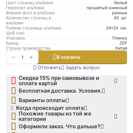
Цвет страниц альбома
белый
Переплет альбома
прошитый книжный
Формат фото в альбоме
разные
Количество страниц в
40
шт.
альбоме
Размер страницы альбома
24*24
см.
ШxВ (см)
Упаковка
Пленка
Бренд
ZEP
Страна производства
Китай
+
−
В корзину
Отложить
Задать вопрос
Скидка 15% при самовывозе и
оплате картой
Бесплатная доставка. Условия.
Варианты оплаты
Когда происходит оплата
Похожие товары из той же
категории
Оформили заказ. Что дальше?