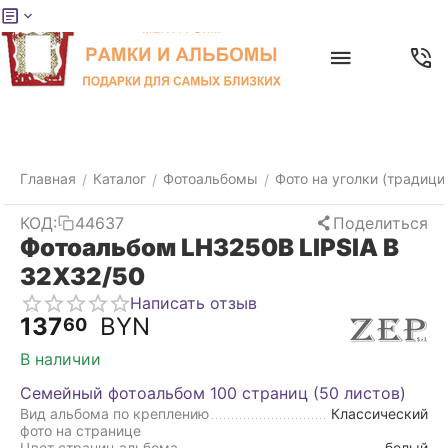
Меню
Главная
Найти
Отложенные
Контакты
Корзина
товары
Главная
Каталог
Фотоальбомы
Фото на уголки (традици
/
/
/
КОД:
44637
Поделиться
Фотоальбом LH3250B LIPSIA B
32X32/50
Написать отзыв
137
BYN
60
В наличии
Семейный фотоальбом 100 страниц (50 листов)
Вид альбома по креплению
Классический
фото на странице
Цвет страниц альбома
белый