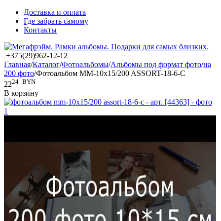
Доставка и оплата
Где забрать самому
Контакты
+375(29)962-12-12
Главная
/
Каталог
/
Фотоальбомы
/
Альбомы под формат фото
/
на
200 фото
/
Фотоальбом MM-10x15/200 ASSORT-18-6-C
24
BYN
22
В корзину