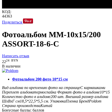
КОД:
44363
Поделиться
Фотоальбом MM-10x15/200
ASSORT-18-6-C
Написать отзыв
24
BYN
22
В наличии
Фотоальбом 200 фото 10*15 см
Вид альбома по креплению фото на странице
С кармашками
Переплет альбома
термоспайка
Формат фото в альбоме
10*15
Количество фото в альбоме
200
шт.
Внешний размер альбома
ШxВxГ см
18,5*22,5*5,5
см.
Упаковка
Пленка
Бренд
Poldom
Страна производства
Китай
Бонусные баллы:
баллов