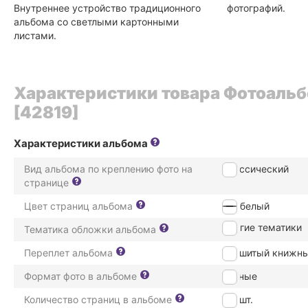
Внутреннее устройство традиционного
фотографий.
альбома со светлыми картонными
листами.
Характеристики товара Фотоальб
[42819]
Характеристики альбома
Вид альбома по креплению фото на
Классический
странице
Цвет страниц альбома
белый
другие тематики
Тематика обложки альбома
Переплет альбома
прошитый книжн
Формат фото в альбоме
разные
Количество страниц в альбоме
40
шт.