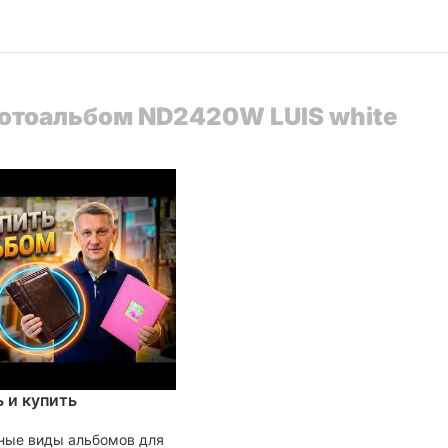
 Фотоальбом ND2420W LUIS white
 и купить
ные виды альбомов для