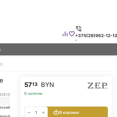
+375(29)962-12-1
ы
20
e
57
BYN
13
В наличии
42819
еский
+
−
В корзину
белый