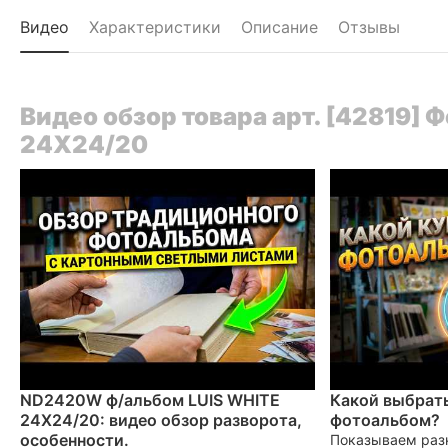
Видео
Характеристики
Описание
Отзывы
Видео обзор товара арт. [42819]
24X24/20
ND2420W ф/альбом LUIS WHITE
Какой выбрать
24X24/20: видео обзор разворота,
фотоальбом?
особенности.
Показываем раз