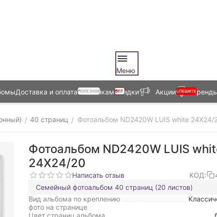
Меню
бомы
Доставка и оплата
Оптовикам
Скидки
Акции
Бренд
ПОЛЕЗНОЕ
ОПТ
СПЕШИТЕ
онный)
40 страниц
Фотоальбом ND2420W LUIS white 24X24/
/
/
Фотоальбом ND2420W LUIS whit
24X24/20
Написать отзыв
КОД:
Семейный фотоальбом 40 страниц (20 листов)
Вид альбома по креплению
Классич
фото на странице
Цвет страниц альбома