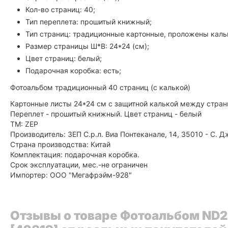
Кол-во страниц: 40;
Тип переплета: прошитый книжный;
Тип страниц: традиционные картонные, проложены калько
Размер страницы Ш*В: 24*24 (см);
Цвет страниц: белый;
Подарочная коробка: есть;
Фотоальбом традиционный 40 страниц (с калькой)
Картонные листы 24*24 см с защитной калькой между страни
Переплет - прошитый книжный. Цвет страниц - белый
ТМ: ZEP
Производитель: ЗЕП С.р.л. Виа Понтеканале, 14, 35010 - С.
Страна производства: Китай
Комплектация: подарочная коробка.
Срок эксплуатации, мес.-не ограничен
Импортер: ООО "Мегафрэйм-928"
Отзывы о товаре Фотоальбом ND2