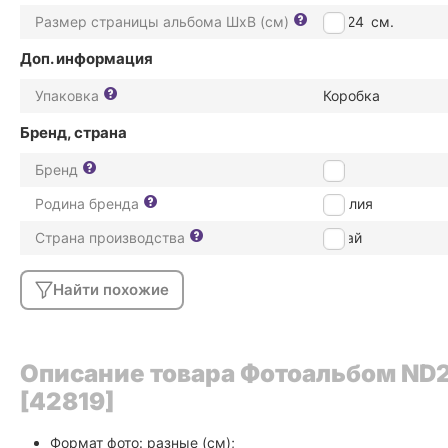
Размер страницы альбома ШxВ (см)
24*24
см.
Доп. информация
Упаковка
Коробка
Бренд, страна
Бренд
ZEP
Родина бренда
Италия
Страна производства
Китай
Найти похожие
Описание товара Фотоальбом ND2
[42819]
Формат фото: разные (см);