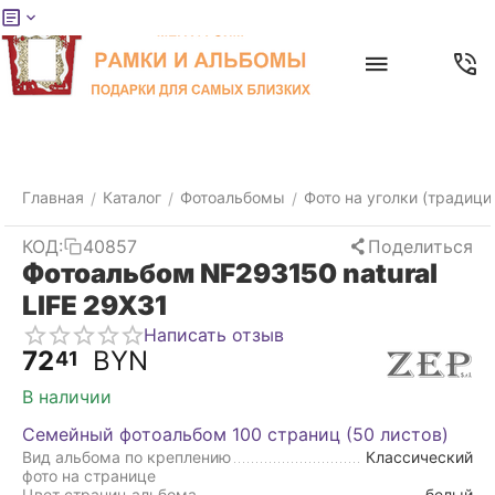
Меню
Главная
Найти
Отложенные
Контакты
Корзина
товары
Главная
Каталог
Фотоальбомы
Фото на уголки (традици
/
/
/
КОД:
40857
Поделиться
Фотоальбом NF293150 natural
LIFE 29X31
Написать отзыв
72
BYN
41
В наличии
Семейный фотоальбом 100 страниц (50 листов)
Вид альбома по креплению
Классический
фото на странице
Цвет страниц альбома
белый