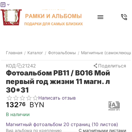
Меню
Главная
Найти
Отложенные
Контакты
Корзина
товары
Главная
Каталог
Фотоальбомы
Магнитные (самоклеющи
/
/
/
КОД:
21242
Поделиться
Фотоальбом PB11 / B016 Мой
первый год жизни 11 магн. л
30*31
Написать отзыв
132
BYN
76
В наличии
Магнитный фотоальбом 20 страниц (10 листов)
Вид альбома по креплению
С магнитными листами