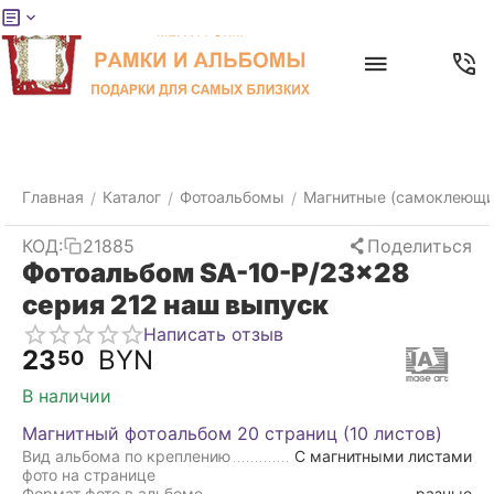
Меню
Главная
Найти
Отложенные
Контакты
Корзина
товары
Главная
Каталог
Фотоальбомы
Магнитные (самоклеющи
/
/
/
КОД:
21885
Поделиться
Фотоальбом SA-10-P/23x28
серия 212 наш выпуск
Написать отзыв
23
BYN
50
В наличии
Магнитный фотоальбом 20 страниц (10 листов)
Вид альбома по креплению
С магнитными листами
фото на странице
Формат фото в альбоме
разные