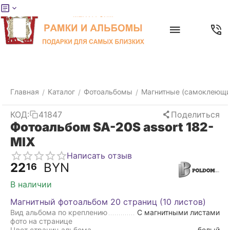
Меню
Главная
Найти
Отложенные
Контакты
Корзина
товары
Главная
Каталог
Фотоальбомы
Магнитные (самоклеющи
/
/
/
КОД:
41847
Поделиться
Фотоальбом SA-20S assort 182-
MIX
Написать отзыв
22
BYN
16
В наличии
Магнитный фотоальбом 20 страниц (10 листов)
Вид альбома по креплению
С магнитными листами
фото на странице
Цвет страниц альбома
белый