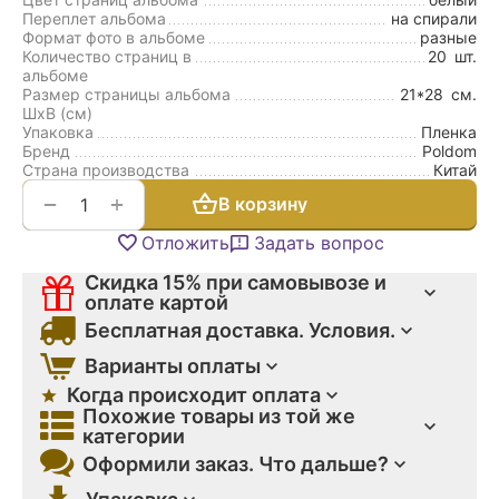
Переплет альбома
на спирали
Формат фото в альбоме
разные
Количество страниц в
20
шт.
альбоме
Размер страницы альбома
21*28
см.
ШxВ (см)
Упаковка
Пленка
Бренд
Poldom
Страна производства
Китай
+
−
В корзину
Отложить
Задать вопрос
Скидка 15% при самовывозе и
оплате картой
Бесплатная доставка. Условия.
Варианты оплаты
Когда происходит оплата
Похожие товары из той же
категории
Оформили заказ. Что дальше?