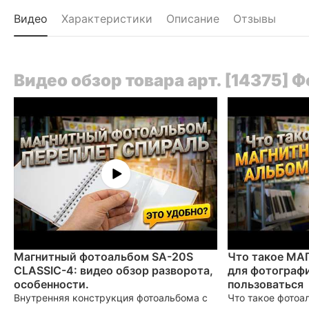
Видео
Характеристики
Описание
Отзывы
Видео обзор товара арт. [14375] 
Магнитный фотоальбом SA-20S
Что такое М
CLASSIC-4: видео обзор разворота,
для фотографи
особенности.
пользоваться
Внутренняя конструкция фотоальбома с
Что такое фотоа