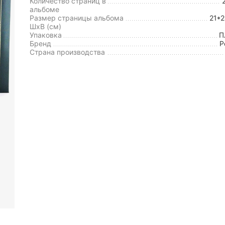
Количество страниц в
альбоме
Размер страницы альбома
21*
ШxВ (см)
Упаковка
П
Бренд
P
Страна производства