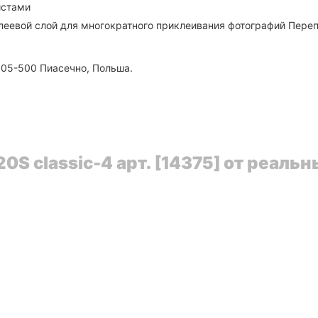
истами
леевой слой для многократного приклеивания фотографий Переп
, 05-500 Пиасечно, Польша.
S classic-4 арт. [14375] от реаль