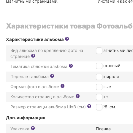
магнитными страницами.
листами и как е
Характеристики товара Фотоальбом
Характеристики альбома
Вид альбома по креплению фото на
С магнитными ли
странице
однотонный
Тематика обложки альбома
Переплет альбома
на спирали
Формат фото в альбоме
разные
Количество страниц в альбоме
20
шт.
Размер страницы альбома ШxВ (см)
21*28
см.
Доп. информация
Упаковка
Пленка