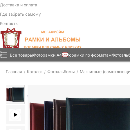
Доставка и оплата
Где забрать самому
Контакты
Все товары
Фоторамки А4
Фоторамки по форматам
Фотоаль
ХИТ
Главная
Каталог
Фотоальбомы
Магнитные (самоклеющи
/
/
/