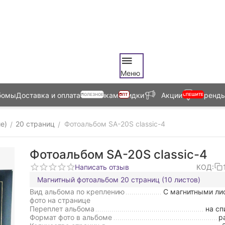
Меню
бомы
Доставка и оплата
Оптовикам
Скидки
Акции
Бренд
ПОЛЕЗНОЕ
ОПТ
СПЕШИТЕ
е)
20 страниц
Фотоальбом SA-20S classic-4
/
/
Фотоальбом SA-20S classic-4
Написать отзыв
КОД:
Магнитный фотоальбом 20 страниц (10 листов)
Вид альбома по креплению
С магнитными ли
фото на странице
Переплет альбома
на сп
Формат фото в альбоме
р