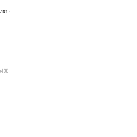
лет -
ных