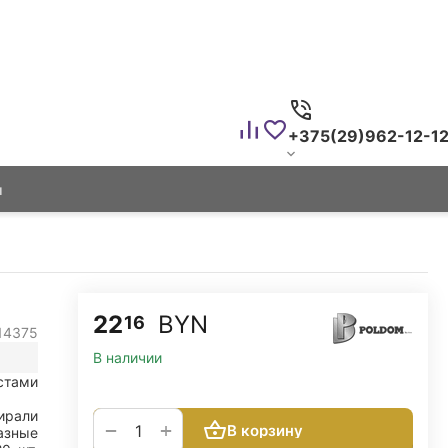
+375(29)962-12-1
ы
22
BYN
16
14375
В наличии
стами
ирали
+
−
В корзину
азные