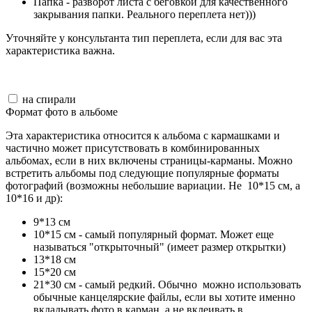
Папка - разворот листа с беговкой для качественного
закрывания папки. Реального переплета нет)))
Уточняйте у консультанта тип переплета, если для вас эта
характеристика важна.
на спирали
Формат фото в альбоме
Эта характеристика относится к альбома с кармашками и
частично может присутствовать в комбинированных
альбомах, если в них включены страницы-карманы. Можно
встретить альбомы под следующие популярные форматы
фотографий (возможны небольшие вариации. Не 10*15 см, а
10*16 и др):
9*13 см
10*15 см - самый популярный формат. Может еще
называться "открыточный" (имеет размер открытки)
13*18 см
15*20 см
21*30 см - самый редкий. Обычно можно использовать
обычные канцелярские файлы, если вы хотите именно
вкладывать фото в карман, а не вклеивать в