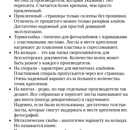
честность производителя, который указывает тип
переплета. Считается более крепким, чем просто
проклеенный.
Проклеенный - страницы только склеены без прошивки.
Отличить от прошитого можно только разорвав альбом.
Достаточно надежный для простой домашней
эксплуатации.
Термоспайка - типично для фотоальбомов с кармашками
с пластиковыми листами. Листы в месте крепления
нагревают до плавления пластика и спрессовывают.
На кольцах - это как папка скоросшиватель для
бухгалтерских документов. Количество колец может
быть разное у каждого производителя.
На спирали - характерно для магнитных альбомов.
Пластиковая спираль пропускается через все страницы.
Очень надежный вариант из-за большого количества
точек крепления.
На винтах - редко, но еще отдельные производители так
делают. Все собранные в переплет листы нанизывают на
два винта (иногда декоративных) и скручивают.
Надежно, если были использованы достаточно толстые
листы, которые смогут выдержать в месте крепления вес
фотографий.
Металлические скобы - аналогичен варианту на кольцах.
Но называется иначе.