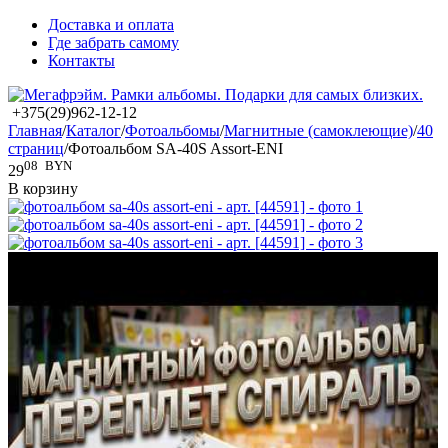
Доставка и оплата
Где забрать самому
Контакты
+375(29)962-12-12
Главная
/
Каталог
/
Фотоальбомы
/
Магнитные (самоклеющие)
/
40
страниц
/
Фотоальбом SA-40S Assort-ENI
08
BYN
29
В корзину