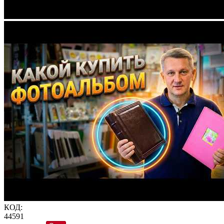
КОД:
44591