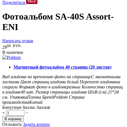
Поделиться
Фотоальбом SA-40S Assort-
ENI
Написать отзыв
08
BYN
29
В наличии
Магнитный фотоальбом 40 страниц (20 листов)
Вид альбома по креплению фото на странице
С магнитными
листами
Цвет страниц альбома
белый
Переплет альбома
на
спирали
Формат фото в альбоме
разные
Количество страниц
в альбоме
40
шт.
Размер страницы альбома ШxВ (см)
21*28
см.
Упаковка
Пленка
Бренд
Poldom
Страна
производства
Китай
Бонусные баллы:
баллов
+
−
В корзину
Отложить
Задать вопрос