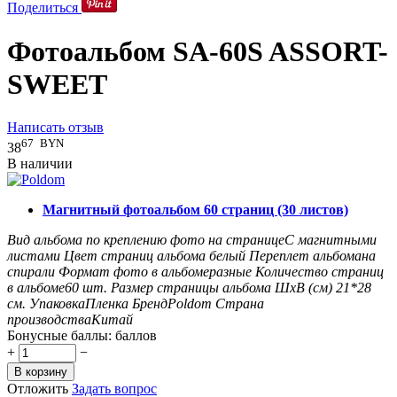
Поделиться
Фотоальбом SA-60S ASSORT-
SWEET
Написать отзыв
67
BYN
38
В наличии
Магнитный фотоальбом 60 страниц (30 листов)
Вид альбома по креплению фото на странице
С магнитными
листами
Цвет страниц альбома
белый
Переплет альбома
на
спирали
Формат фото в альбоме
разные
Количество страниц
в альбоме
60
шт.
Размер страницы альбома ШxВ (см)
21*28
см.
Упаковка
Пленка
Бренд
Poldom
Страна
производства
Китай
Бонусные баллы:
баллов
+
−
В корзину
Отложить
Задать вопрос