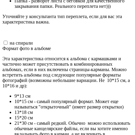
Папка - разворот листа с беговкой для качественного
закрывания папки. Реального переплета нет)))
Уточняйте у консультанта тип переплета, если для вас эта
характеристика важна.
на спирали
Формат фото в альбоме
Эта характеристика относится к альбома с кармашками и
частично может присутствовать в комбинированных
альбомах, если в них включены страницы-карманы. Можно
встретить альбомы под следующие популярные форматы
фотографий (возможны небольшие вариации. Не 10*15 см, а
10*16 и др):
9*13 см
10*15 см - самый популярный формат. Может еще
называться "открыточный" (имеет размер открытки)
13*18 см
15*20 см
21*30 см - самый редкий. Обычно можно использовать
обычные канцелярские файлы, если вы хотите именно
вкладывать фото в карман, а не вклеивать в