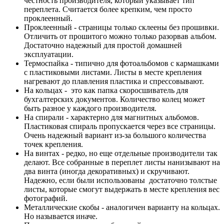
честность производителя, который указывает тип
переплета. Считается более крепким, чем просто
проклеенный.
Проклеенный - страницы только склеены без прошивки.
Отличить от прошитого можно только разорвав альбом.
Достаточно надежный для простой домашней
эксплуатации.
Термоспайка - типично для фотоальбомов с кармашками
с пластиковыми листами. Листы в месте крепления
нагревают до плавления пластика и спрессовывают.
На кольцах - это как папка скоросшиватель для
бухгалтерских документов. Количество колец может
быть разное у каждого производителя.
На спирали - характерно для магнитных альбомов.
Пластиковая спираль пропускается через все страницы.
Очень надежный вариант из-за большого количества
точек крепления.
На винтах - редко, но еще отдельные производители так
делают. Все собранные в переплет листы нанизывают на
два винта (иногда декоративных) и скручивают.
Надежно, если были использованы достаточно толстые
листы, которые смогут выдержать в месте крепления вес
фотографий.
Металлические скобы - аналогичен варианту на кольцах.
Но называется иначе.