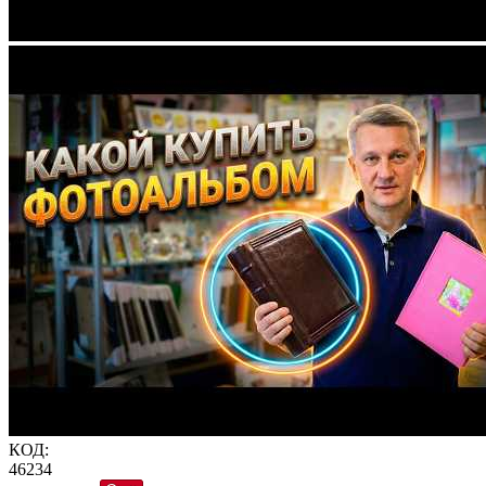
КОД:
46234