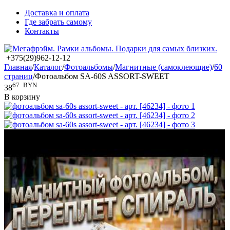
Доставка и оплата
Где забрать самому
Контакты
+375(29)962-12-12
Главная
/
Каталог
/
Фотоальбомы
/
Магнитные (самоклеющие)
/
60
страниц
/
Фотоальбом SA-60S ASSORT-SWEET
67
BYN
38
В корзину