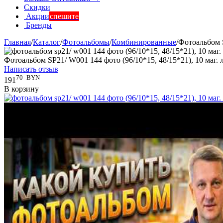
Скидки
Акции
спешите
Бренды
Главная
/
Каталог
/
Фотоальбомы
/
Комбинированные
/
Фотоальбом S
Фотоальбом SP21/ W001 144 фото (96/10*15, 48/15*21), 10 маг. 
Написать отзыв
70
BYN
191
В корзину