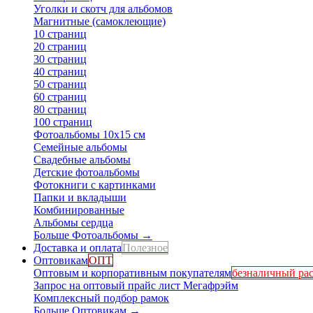
Уголки и скотч для альбомов
Магнитные (самоклеющие)
10 страниц
20 страниц
30 страниц
40 страниц
50 страниц
60 страниц
80 страниц
100 страниц
Фотоальбомы 10х15 см
Семейные альбомы
Свадебные альбомы
Детские фотоальбомы
Фотокниги с картинками
Папки и вкладыши
Комбинированные
Альбомы сердца
Больше Фотоальбомы
→
Доставка и оплата
Полезное
Оптовикам
ОПТ
Оптовым и корпоративным покупателям
безналичный рас
Запрос на оптовый прайс лист Мегафрэйм
Комплексный подбор рамок
Больше Оптовикам
→