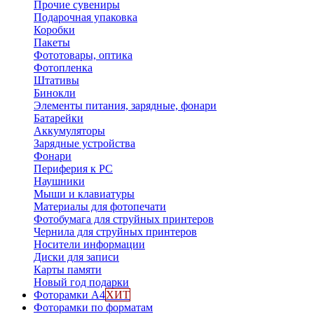
Прочие сувениры
Подарочная упаковка
Коробки
Пакеты
Фототовары, оптика
Фотопленка
Штативы
Бинокли
Элементы питания, зарядные, фонари
Батарейки
Аккумуляторы
Зарядные устройства
Фонари
Периферия к PC
Наушники
Мыши и клавиатуры
Материалы для фотопечати
Фотобумага для струйных принтеров
Чернила для струйных принтеров
Носители информации
Диски для записи
Карты памяти
Новый год подарки
Фоторамки А4
ХИТ
Фоторамки по форматам