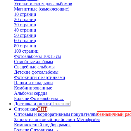
Уголки и скотч для альбомов
Магнитные (самоклеющие)
10 страниц
20 страниц
30 страниц
40 страниц
50 страниц
60 страниц
80 страниц
100 страниц
Фотоальбомы 10х15 см
Семейные альбомы
Свадебные альбомы
Детские фотоальбомы
Фотокниги с картинками
Папки и вкладыши
Комбинированные
Альбомы сердца
Больше Фотоальбомы
→
Доставка и оплата
Полезное
Оптовикам
ОПТ
Оптовым и корпоративным покупателям
безналичный рас
Запрос на оптовый прайс лист Мегафрэйм
Комплексный подбор рамок
Больше Оптовикам
→