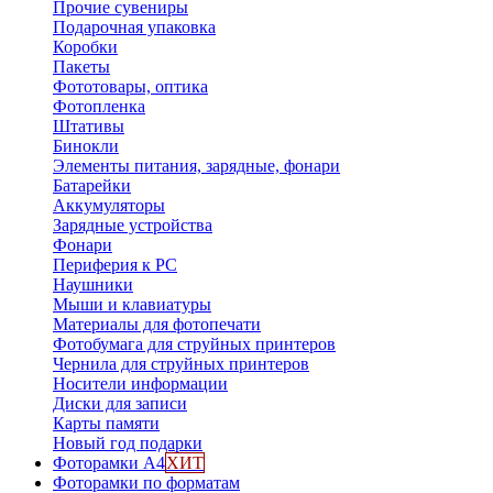
Прочие сувениры
Подарочная упаковка
Коробки
Пакеты
Фототовары, оптика
Фотопленка
Штативы
Бинокли
Элементы питания, зарядные, фонари
Батарейки
Аккумуляторы
Зарядные устройства
Фонари
Периферия к PC
Наушники
Мыши и клавиатуры
Материалы для фотопечати
Фотобумага для струйных принтеров
Чернила для струйных принтеров
Носители информации
Диски для записи
Карты памяти
Новый год подарки
Фоторамки А4
ХИТ
Фоторамки по форматам