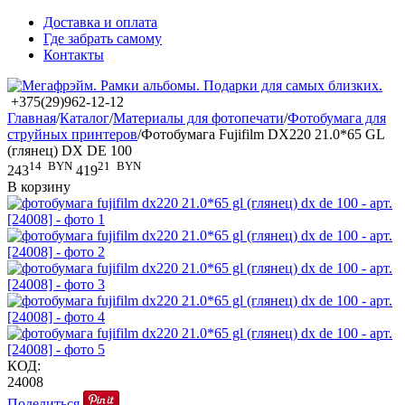
Доставка и оплата
Где забрать самому
Контакты
+375(29)962-12-12
Главная
/
Каталог
/
Материалы для фотопечати
/
Фотобумага для
струйных принтеров
/
Фотобумага Fujifilm DX220 21.0*65 GL
(глянец) DX DE 100
14
BYN
21
BYN
243
419
В корзину
КОД:
24008
Поделиться