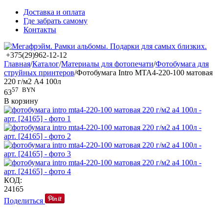
Доставка и оплата
Где забрать самому
Контакты
+375(29)962-12-12
Главная
/
Каталог
/
Материалы для фотопечати
/
Фотобумага для
струйных принтеров
/
Фотобумага Intro MTA4-220-100 матовая
220 г/м2 А4 100л
57
BYN
63
В корзину
КОД:
24165
Поделиться