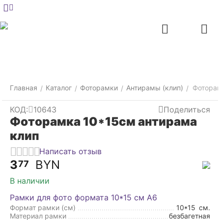
Меню
Главная
Найти
Отложенные
Контакты
Корзина
товары
Главная
Каталог
Фоторамки
Антирамы (клип)
Фоторам
/
/
/
/
КОД:
10643
Поделиться
Фоторамка 10*15см антирама
клип
Написать отзыв
3
BYN
77
В наличии
Рамки для фото формата 10*15 см А6
Формат рамки (см)
10*15
см.
Материал рамки
безбагетная