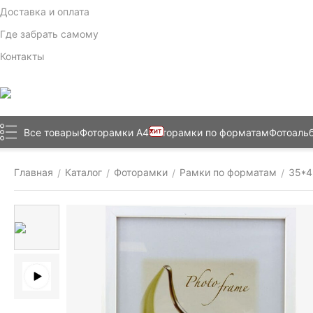
Доставка и оплата
Где забрать самому
Контакты
Все товары
Фоторамки А4
Фоторамки по форматам
Фотоаль
ХИТ
Главная
Каталог
Фоторамки
Рамки по форматам
35*4
/
/
/
/