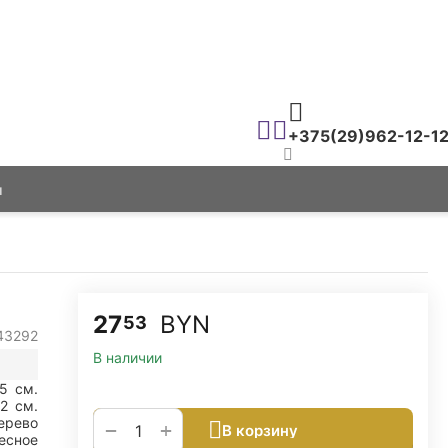
+375(29)962-12-1
ы
27
BYN
53
43292
В наличии
45
см.
.2
см.
ерево
+
−
В корзину
есное