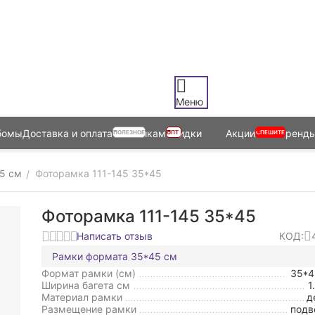
Меню
бомы
Доставка и оплата
Оптовикам
Скидки
Акции
Бренд
ПОЛЕЗНОЕ
ОПТ
СПЕШИТЕ
5 см
Фоторамка 111-145 35*45
/
Фоторамка 111-145 35*45
Написать отзыв
КОД:
Рамки формата 35*45 см
Формат рамки (см)
35*
Ширина багета см
1
Материал рамки
д
Размещение рамки
подв