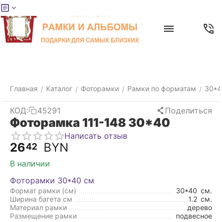
Меню
Главная
Найти
Отложенные
Контакты
Корзина
товары
Главная
Каталог
Фоторамки
Рамки по форматам
30*4
/
/
/
/
КОД:
45291
Поделиться
Фоторамка 111-148 30*40
Написать отзыв
26
BYN
42
В наличии
Фоторамки 30*40 см
Формат рамки (см)
30*40
см.
Ширина багета см
1.2
см.
Материал рамки
дерево
Размещение рамки
подвесное