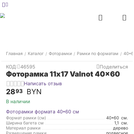
Меню
Главная
Найти
Отложенные
Контакты
Корзина
товары
Главная
Каталог
Фоторамки
Рамки по форматам
40*6
/
/
/
/
КОД:
46595
Поделиться
Фоторамка 11x17 Valnot 40x60
Написать отзыв
28
BYN
93
В наличии
Фоторамки формата 40*60 см
Формат рамки (см)
40*60
см.
Ширина багета см
1,1
см.
Материал рамки
дерево
Размещение рамки
подвесное