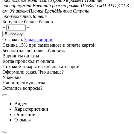
настольное
Количество фото в рамке
1
Наличие
паспарту
Нет
Внешний размер рамки ШxВxГ см
11,4*11,4*1,3
см.
Упаковка
Пленка
Бренд
Иннова
Страна
производства
Латвия
Бонусные баллы:
баллов
+
−
В корзину
Отложить
Задать вопрос
Скидка 15% при самовывозе и оплате картой
Бесплатная доставка. Условия.
Варианты оплаты
Когда происходит оплата
Похожие товары из той же категории
Оформили заказ. Что дальше?
Упаковка
Наши преимущества
Остались вопросы?
Видео
Характеристики
Описание
Отзывы