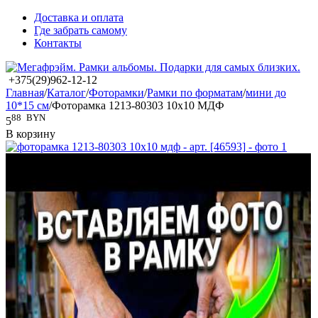
Доставка и оплата
Где забрать самому
Контакты
+375(29)962-12-12
Главная
/
Каталог
/
Фоторамки
/
Рамки по форматам
/
мини до
10*15 см
/
Фоторамка 1213-80303 10x10 МДФ
88
BYN
5
В корзину