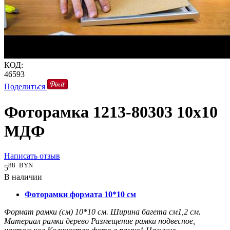
КОД:
46593
Поделиться
Фоторамка 1213-80303 10x10
МДФ
Написать отзыв
88
BYN
5
В наличии
Фоторамки формата 10*10 см
Формат рамки (см)
10*10
см.
Ширина багета см
1,2
см.
Материал рамки
дерево
Размещение рамки
подвесное,