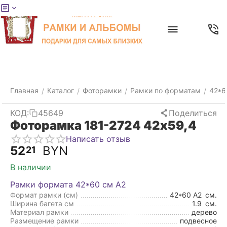
Меню
Главная
Найти
Отложенные
Контакты
Корзина
товары
Главная
Каталог
Фоторамки
Рамки по форматам
42*6
/
/
/
/
КОД:
45649
Поделиться
Фоторамка 181-2724 42x59,4
Написать отзыв
52
BYN
21
В наличии
Рамки формата 42*60 см А2
Формат рамки (см)
42*60 А2
см.
Ширина багета см
1.9
см.
Материал рамки
дерево
Размещение рамки
подвесное