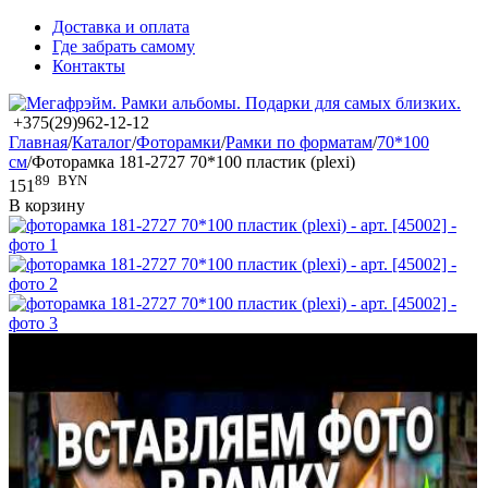
Доставка и оплата
Где забрать самому
Контакты
+375(29)962-12-12
Главная
/
Каталог
/
Фоторамки
/
Рамки по форматам
/
70*100
см
/
Фоторамка 181-2727 70*100 пластик (plexi)
89
BYN
151
В корзину