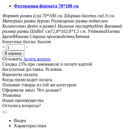
Фоторамки формата 70*100 см
Формат рамки (см)
70*100
см.
Ширина багета см
1.9
см.
Материал рамки
дерево
Размещение рамки
подвесное
Количество фото в рамке
1
Наличие паспарту
Нет
Внешний
размер рамки ШxВxГ см
72,8*102,8*1,5
см.
Упаковка
Пленка
Бренд
Иннова
Страна производства
Латвия
Бонусные баллы:
баллов
+
−
В корзину
Отложить
Задать вопрос
Скидка 15% при самовывозе и оплате картой
Бесплатная доставка. Условия.
Варианты оплаты
Когда происходит оплата
Похожие товары из той же категории
Оформили заказ. Что дальше?
Упаковка
Наши преимущества
Остались вопросы?
Видео
Характеристики