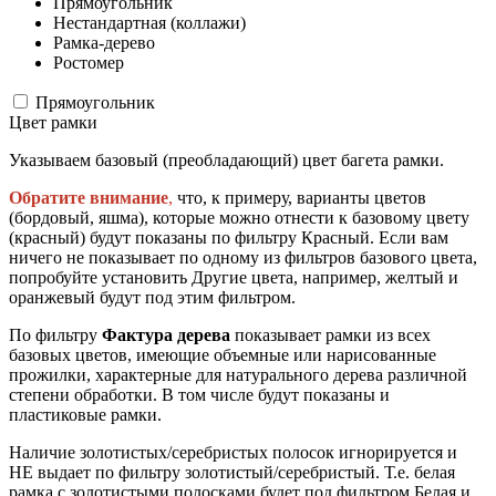
Прямоугольник
Нестандартная (коллажи)
Рамка-дерево
Ростомер
Прямоугольник
Цвет рамки
Указываем базовый (преобладающий) цвет багета рамки.
Обратите внимание
,
что, к примеру, варианты цветов
(бордовый, яшма), которые можно отнести к базовому цвету
(красный) будут показаны по фильтру Красный. Если вам
ничего не показывает по одному из фильтров базового цвета,
попробуйте установить Другие цвета, например, желтый и
оранжевый будут под этим фильтром.
По фильтру
Фактура дерева
показывает рамки из всех
базовых цветов, имеющие объемные или нарисованные
прожилки, характерные для натурального дерева различной
степени обработки. В том числе будут показаны и
пластиковые рамки.
Наличие золотистых/серебристых полосок игнорируется и
НЕ выдает по фильтру золотистый/серебристый. Т.е. белая
рамка с золотистыми полосками будет под фильтром Белая и