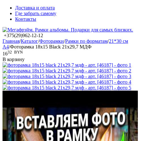
Доставка и оплата
Где забрать самому
Контакты
+375(29)962-12-12
Главная
/
Каталог
/
Фоторамки
/
Рамки по форматам
/
21*30 см
А4
/
Фоторамка 18x15 Black 21x29,7 МДФ
32
BYN
16
В корзину