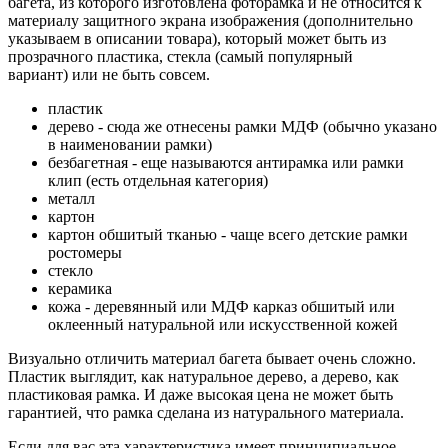
багета, из которого изготовлена фоторамка и не относится к
материалу защитного экрана изображения (дополнительно
указываем в описании товара), который может быть из
прозрачного пластика, стекла (самый популярный
вариант) или не быть совсем.
пластик
дерево - сюда же отнесены рамки МДФ (обычно указано
в наименовании рамки)
безбагетная - еще называются антирамка или рамки
клип (есть отдельная категория)
металл
картон
картон обшитый тканью - чаще всего детские рамки
ростомеры
стекло
керамика
кожа - деревянный или МДФ карказ обшитый или
оклеенный натуральной или искусственной кожей
Визуально отличить материал багета бывает очень сложно.
Пластик выглядит, как натуральное дерево, а дерево, как
пластиковая рамка. И даже высокая цена не может быть
гарантией, что рамка сделана из натурального материала.
Если для вас эта характеристика имеет принципиальное