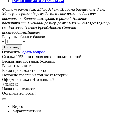
Рамки формата 21*30 см А4
Формат рамки (см)
21*30 А4
см.
Ширина багета см
1,8
см.
Материал рамки
дерево
Размещение рамки
подвесное,
настольное
Количество фото в рамке
1
Наличие
паспарту
Нет
Внешний размер рамки ШxВxГ см
23,6*32,6*1,5
см.
Упаковка
Пленка
Бренд
Иннова
Страна
производства
Латвия
Бонусные баллы:
баллов
+
−
В корзину
Отложить
Задать вопрос
Скидка 15% при самовывозе и оплате картой
Бесплатная доставка. Условия.
Варианты оплаты
Когда происходит оплата
Похожие товары из той же категории
Оформили заказ. Что дальше?
Упаковка
Наши преимущества
Остались вопросы?
Видео
Характеристики